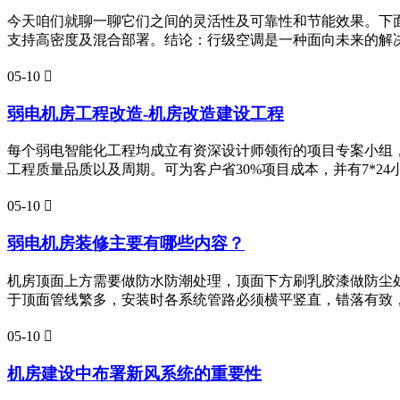
今天咱们就聊一聊它们之间的灵活性及可靠性和节能效果。下
支持高密度及混合部署。结论：行级空调是一种面向未来的解决
05-10

弱电机房工程改造-机房改造建设工程
每个弱电智能化工程均成立有资深设计师领衔的项目专案小组，
工程质量品质以及周期。可为客户省30%项目成本，并有7*2
05-10

弱电机房装修主要有哪些内容？
机房顶面上方需要做防水防潮处理，顶面下方刷乳胶漆做防尘
于顶面管线繁多，安装时各系统管路必须横平竖直，错落有致
05-10

机房建设中布署新风系统的重要性