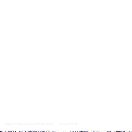
网站建设：中企动力
广州
SEO标签