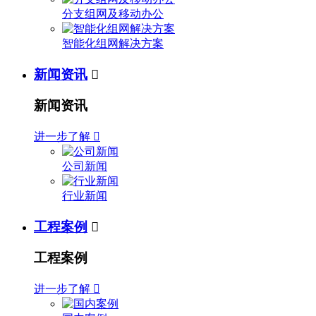
分支组网及移动办公
智能化组网解决方案
新闻资讯

新闻资讯
进一步了解

公司新闻
行业新闻
工程案例

工程案例
进一步了解
