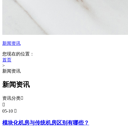
新闻资讯
您现在的位置：
首页
>
新闻资讯
新闻资讯
资讯分类


05-10

模块化机房与传统机房区别有哪些？